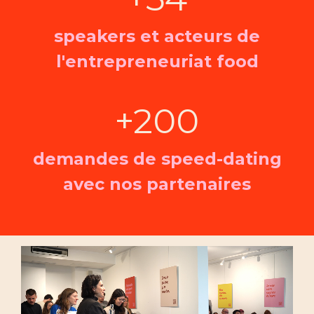
speakers et acteurs de
l'entrepreneuriat food
+200
demandes de speed-dating
avec nos partenaires