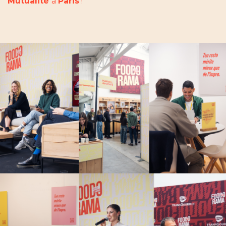
Mutualité
à
Paris
!