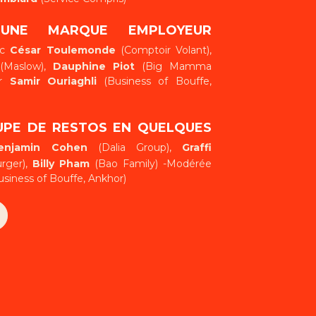
 UNE MARQUE EMPLOYEUR
ec
César Toulemonde
(Comptoir Volant),
Maslow),
Dauphine Piot
(Big Mamma
ar
Samir Ouriaghli
(Business of Bouffe,
UPE DE RESTOS EN QUELQUES
enjamin Cohen
(Dalia Group),
Graffi
rger),
Billy Pham
(Bao Family) -Modérée
siness of Bouffe, Ankhor)