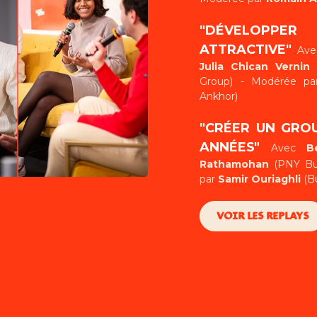
"DÉVELOPPER
ATTRACTIVE"
Av
Julia Chican Vernin
(
Group) - Modérée p
Ankhor)
"CRÉER UN GRO
ANNÉES"
Avec
B
Rathamohan
(PNY Bu
par
Samir Ouriaghli
(Bu
VOIR LES REPLAYS