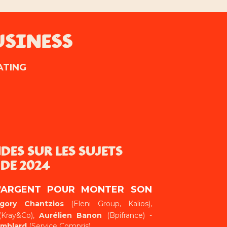
USINESS
ATING
DES SUR LES SUJETS
DE 2024
L'ARGENT POUR MONTER SON
gory Chantzios
(Eleni Group, Kalios),
Kray&Co),
Aurélien Banon
(Bpifrance) -
mblard
(Service Compris)