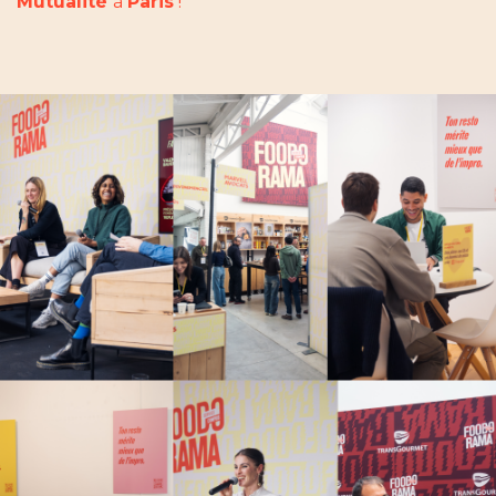
Mutualité
à
Paris
!