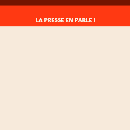
LA PRESSE EN PARLE !
NE RATEZ RIEN À L'ACTUALITÉ
FOODORAMA
S'INSCRIRE À LA NEWSLETTER