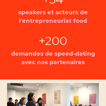
speakers et acteurs de
l'entrepreneuriat food
+200
demandes de speed-dating
avec nos partenaires